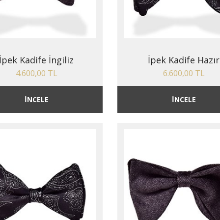
İpek Kadife İngiliz
İpek Kadife Hazır
4.600,00 TL
6.600,00 TL
İNCELE
İNCELE