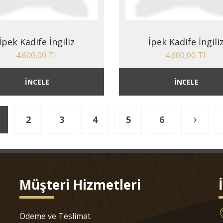
İpek Kadife İngiliz
İpek Kadife İngili
4.600,00 TL
4.600,00 TL
İNCELE
İNCELE
2
3
4
5
6
Müşteri Hizmetleri
Ödeme ve Teslimat