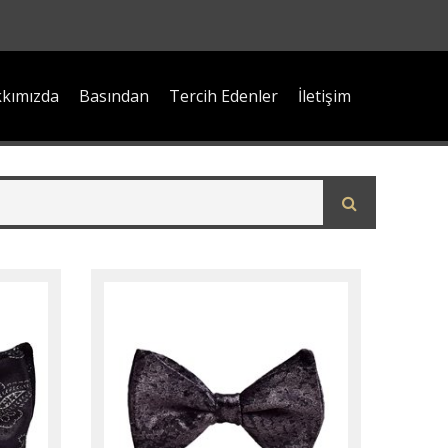
kımızda
Basından
Tercih Edenler
İletişim