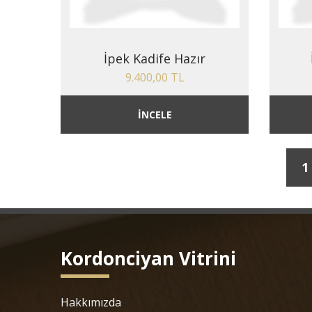
İpek Kadife Hazır
9.400,00 TL
İNCELE
1
Kordonciyan Vitrini
Hakkımızda