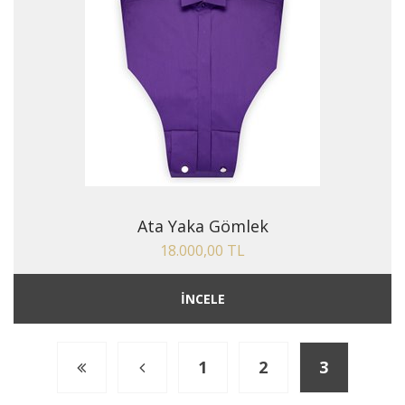
Ata Yaka Gömlek
18.000,00 TL
İNCELE
1
2
3