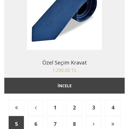
Özel Seçim Kravat
1.200,00 TL
İNCELE
1
2
3
4
5
6
7
8