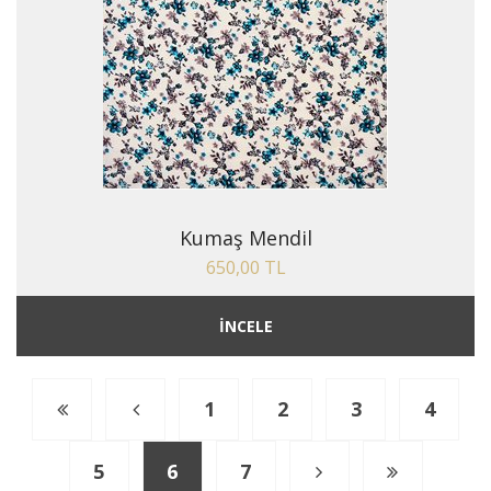
Kumaş Mendil
650,00 TL
İNCELE
1
2
3
4
5
6
7