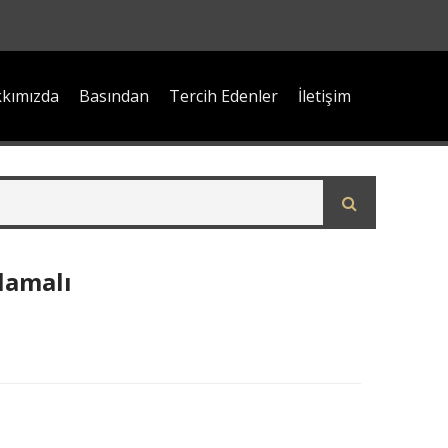
kımızda
Basından
Tercih Edenler
İletişim
lamalı